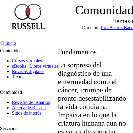
Comunidad 
Temas 
Directora
Lic. Beatriz Bac
Inicio
Fundamentos
Contenidos
Cursos virtuales
La sorpresa del
eBooks | Libros virtuales
Revistas digitales
diagnóstico de una
Textos
enfermedad como el
cáncer, irrumpe de
Comunidad
pronto desestabilizando
Registro de usuarios
la vida cotidiana.
Acerca de Russell
Sitios de interés
Impacta en lo que la
criatura humana aun no
Servicios
es capaz de soportar: