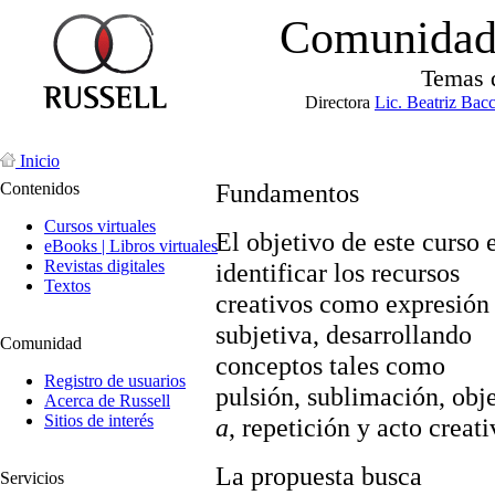
Comunidad 
Temas 
Directora
Lic. Beatriz Bac
Inicio
Fundamentos
Contenidos
Cursos virtuales
El objetivo de este curso 
eBooks | Libros virtuales
Revistas digitales
identificar los recursos
Textos
creativos como expresión
subjetiva, desarrollando
Comunidad
conceptos tales como
Registro de usuarios
pulsión, sublimación, obj
Acerca de Russell
Sitios de interés
a
, repetición y acto creati
La propuesta busca
Servicios