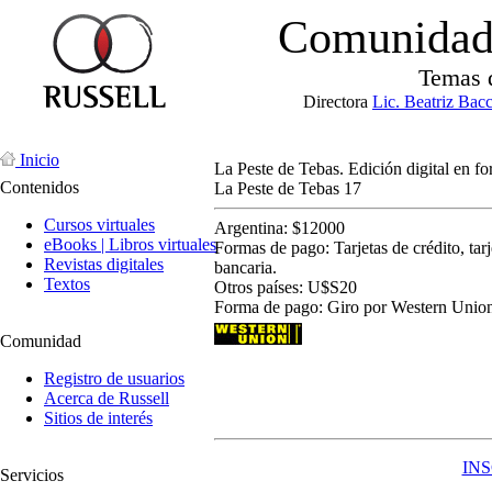
Comunidad 
Temas 
Directora
Lic. Beatriz Bac
Inicio
La Peste de Tebas. Edición digital en f
Contenidos
La Peste de Tebas 17
Cursos virtuales
Argentina: $12000
eBooks | Libros virtuales
Formas de pago: Tarjetas de crédito, tarj
Revistas digitales
bancaria.
Textos
Otros países: U$S20
Forma de pago: Giro por Western Unio
Comunidad
Registro de usuarios
Acerca de Russell
Sitios de interés
IN
Servicios