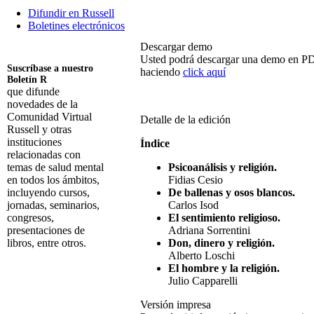
Difundir en Russell
Boletines electrónicos
Descargar demo
Usted podrá descargar una demo en P
Suscríbase a nuestro
haciendo
click aquí
Boletín R
que difunde
novedades de la
Comunidad Virtual
Detalle de la edición
Russell y otras
instituciones
Índice
relacionadas con
temas de salud mental
Psicoanálisis y religión.
en todos los ámbitos,
Fidias Cesio
incluyendo cursos,
De ballenas y osos blancos.
jornadas, seminarios,
Carlos Isod
congresos,
El sentimiento religioso.
presentaciones de
Adriana Sorrentini
libros, entre otros.
Don, dinero y religión.
Alberto Loschi
Suscribirme
El hombre y la religión.
Julio Capparelli
Versión impresa