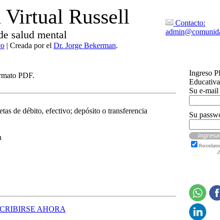
Virtual Russell
Contacto:
admin@comunida
de salud mental
co
| Creada por el
Dr. Jorge Bekerman
.
Ingreso P
ormato PDF.
Educativa
Su e-mail
etas de débito, efectivo; depósito o transferencia
Su passw
n
Recordarm
¿
SCRIBIRSE AHORA