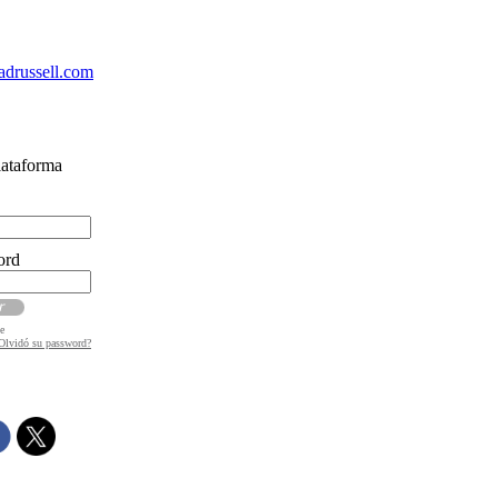
drussell.com
lataforma
ord
e
Olvidó su password?