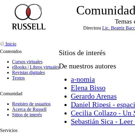
Comunidad 
Temas 
Directora
Lic. Beatriz Bac
Inicio
Sitios de interés
Contenidos
Cursos virtuales
De nuestros autores
eBooks | Libros virtuales
Revistas digitales
a-nomia
Textos
Elena Bisso
Comunidad
Gerardo Arenas
Daniel Ripesi - espac
Registro de usuarios
Acerca de Russell
Cecilia Collazo - Un
Sitios de interés
Sebastián Sica - Leer
Servicios