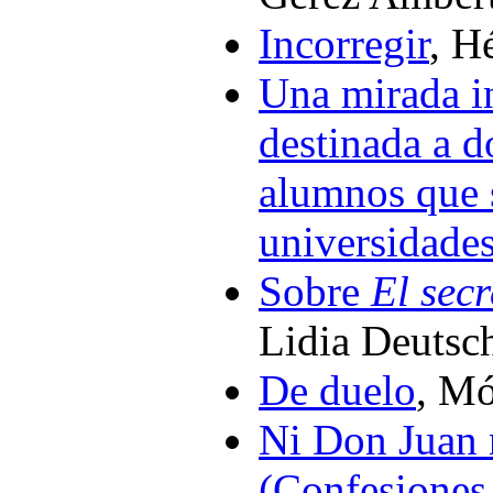
Incorregir
, H
Una mirada in
destinada a d
alumnos que s
universidade
Sobre
El secr
Lidia Deutsc
De duelo
, Mó
Ni Don Juan 
(Confesiones 