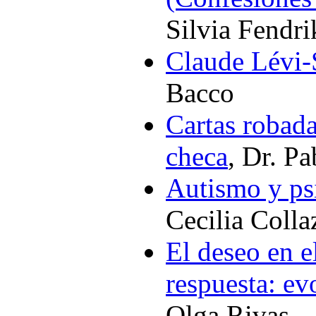
Silvia Fendri
Claude Lévi-
Bacco
Cartas robada
checa
, Dr. P
Autismo y psi
Cecilia Colla
El deseo en e
respuesta: ev
Olga Rivas