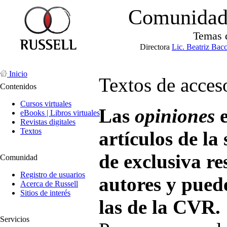
Comunidad 
Temas 
Directora
Lic. Beatriz Bac
Inicio
Textos de acceso
Contenidos
Cursos virtuales
Las
opiniones
e
eBooks | Libros virtuales
Revistas digitales
Textos
artículos de la
de exclusiva re
Comunidad
Registro de usuarios
autores y pued
Acerca de Russell
Sitios de interés
las de la CVR.
Servicios