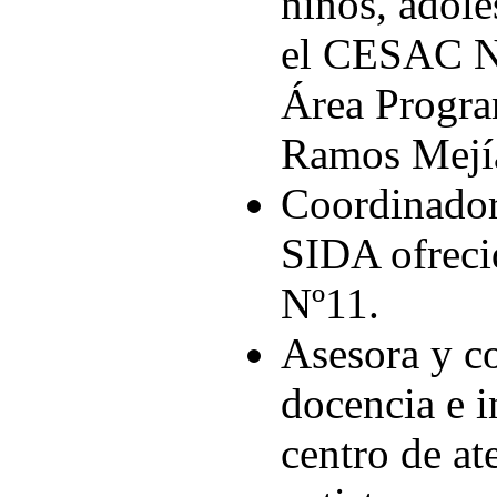
niños, adole
el CESAC Nº
Área Progra
Ramos Mejí
Coordinadora
SIDA ofrec
Nº11.
Asesora y c
docencia e i
centro de at