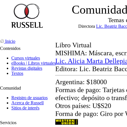
Comunidad 
Temas 
Directora
Lic. Beatriz Bac
Inicio
Libro Virtual
Contenidos
MISHIMA: Máscara, escri
Cursos virtuales
Lic. Alicia Marta Dellepi
eBooks | Libros virtuales
Editora: Lic. Beatriz Bac
Revistas digitales
Textos
Argentina: $18000
Comunidad
Formas de pago: Tarjetas d
efectivo; depósito o trans
Registro de usuarios
Acerca de Russell
Otros países: U$S20
Sitios de interés
Forma de pago: Giro por
Servicios