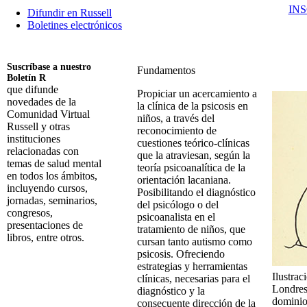
IN
Difundir en Russell
Boletines electrónicos
Suscríbase a nuestro
Fundamentos
Boletín R
que difunde
Propiciar un acercamiento a
novedades de la
la clínica de la psicosis en
Comunidad Virtual
niños, a través del
Russell y otras
reconocimiento de
instituciones
cuestiones teórico-clínicas
relacionadas con
que la atraviesan, según la
temas de salud mental
teoría psicoanalítica de la
en todos los ámbitos,
orientación lacaniana.
incluyendo cursos,
Posibilitando el diagnóstico
jornadas, seminarios,
del psicólogo o del
congresos,
psicoanalista en el
presentaciones de
tratamiento de niños, que
libros, entre otros.
cursan tanto autismo como
psicosis. Ofreciendo
Suscribirme
estrategias y herramientas
Ilustra
clínicas, necesarias para el
Londres
diagnóstico y la
dominio
consecuente dirección de la