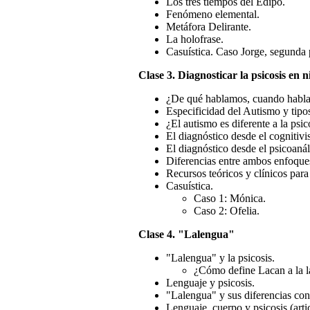
Los tres tiempos del Edipo.
Fenómeno elemental.
Metáfora Delirante.
La holofrase.
Casuística. Caso Jorge, segunda 
Clase 3. Diagnosticar la psicosis en n
¿De qué hablamos, cuando habl
Especificidad del Autismo y tipo
¿El autismo es diferente a la psic
El diagnóstico desde el cognitiv
El diagnóstico desde el psicoanáli
Diferencias entre ambos enfoque
Recursos teóricos y clínicos para
Casuística.
Caso 1: Mónica.
Caso 2: Ofelia.
Clase 4. "Lalengua"
"Lalengua" y la psicosis.
¿Cómo define Lacan a la 
Lenguaje y psicosis.
"Lalengua" y sus diferencias con
Lenguaje, cuerpo y psicosis (arti