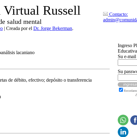
Virtual Russell
Contacto:
admin@comunida
de salud mental
co
| Creada por el
Dr. Jorge Bekerman
.
Ingreso P
Educativa
oanálisis lacaniano
Su e-mail
Su passw
etas de débito, efectivo; depósito o transferencia
Recordarm
¿
n