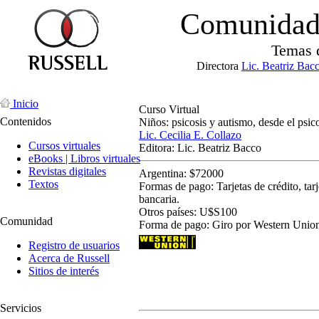
Comunidad 
Temas 
Directora
Lic. Beatriz Bac
Inicio
Curso Virtual
Contenidos
Niños: psicosis y autismo, desde el psic
Lic. Cecilia E. Collazo
Cursos virtuales
Editora: Lic. Beatriz Bacco
eBooks | Libros virtuales
Revistas digitales
Argentina: $72000
Textos
Formas de pago: Tarjetas de crédito, tarj
bancaria.
Otros países: U$S100
Comunidad
Forma de pago: Giro por Western Unio
Registro de usuarios
Acerca de Russell
Sitios de interés
Servicios