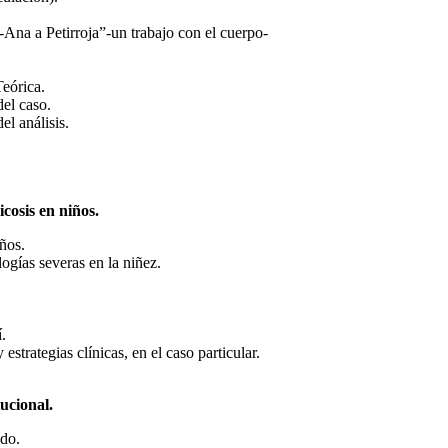
Ana a Petirroja”-un trabajo con el cuerpo-
Teórica.
del caso.
el análisis.
icosis en niños.
iños.
logías severas en la niñez.
í.
estrategias clínicas, en el caso particular.
tucional.
ado.