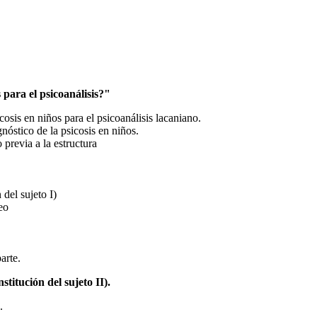
 para el psicoanálisis?"
cosis en niños para el psicoanálisis lacaniano.
gnóstico de la psicosis en niños.
previa a la estructura
 del sujeto I)
eo
arte.
titución del sujeto II).
.