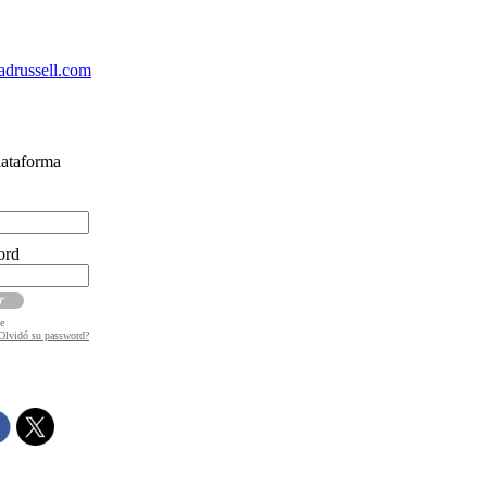
drussell.com
lataforma
ord
e
Olvidó su password?