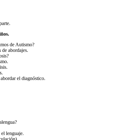
parte.
iños.
amos de Autismo?
s de abordajes.
osis?
ismo.
sis.
s.
 abordar el diagnóstico.
lalengua?
 el lenguaje.
culación).