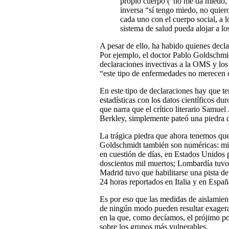
propio cuerpo (“no me da miedo, 
inversa “sí tengo miedo, no quiero
cada uno con el cuerpo social, a 
sistema de salud pueda alojar a lo
A pesar de ello, ha habido quienes decla
Por ejemplo, el doctor Pablo Goldschmid
declaraciones invectivas a la OMS y los 
“este tipo de enfermedades no merecen qu
En este tipo de declaraciones hay que te
estadísticas con los datos científicos d
que narra que el crítico literario Samuel
Berkley, simplemente pateó una piedra d
La trágica piedra que ahora tenemos que p
Goldschmidt también son numéricas: mie
en cuestión de días, en Estados Unidos p
doscientos mil muertos; Lombardía tuvo
Madrid tuvo que habilitarse una pista d
24 horas reportados en Italia y en Españ
Es por eso que las medidas de aislamien
de ningún modo pueden resultar exagerada
en la que, como decíamos, el prójimo pod
sobre los grupos más vulnerables.