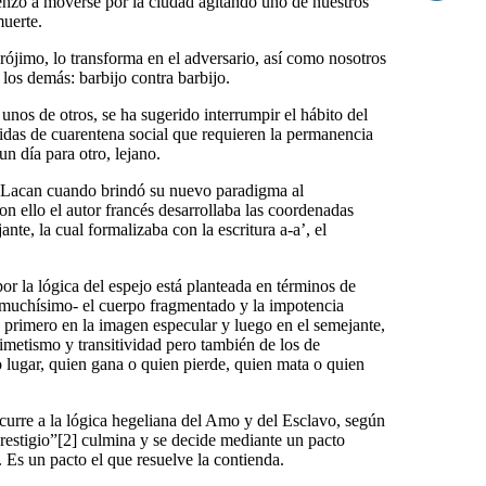
nzó a moverse por la ciudad agitando uno de nuestros
muerte.
ójimo, lo transforma en el adversario, así como nosotros
los demás: barbijo contra barbijo.
nos de otros, se ha sugerido interrumpir el hábito del
idas de cuarentena social que requieren la permanencia
un día para otro, lejano.
s Lacan cuando brindó su nuevo paradigma al
Con ello el autor francés desarrollaba las coordenadas
ante, la cual formalizaba con la escritura a-a’, el
por la lógica del espejo está planteada en términos de
 muchísimo- el cuerpo fragmentado y la impotencia
e primero en la imagen especular y luego en el semejante,
metismo y transitividad pero también de los de
 lugar, quien gana o quien pierde, quien mata o quien
ecurre a la lógica hegeliana del Amo y del Esclavo, según
prestigio”[2] culmina y se decide mediante un pacto
. Es un pacto el que resuelve la contienda.