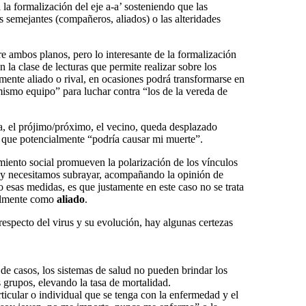
la formalización del eje a-a’ sosteniendo que las
os semejantes (compañeros, aliados) o las alteridades
e ambos planos, pero lo interesante de la formalización
la clase de lecturas que permite realizar sobre los
amente aliado o rival, en ocasiones podrá transformarse en
mismo equipo” para luchar contra “los de la vereda de
a, el prójimo/próximo, el vecino, queda desplazado
el que potencialmente “podría causar mi muerte”.
amiento social promueven la polarización de los vínculos
hoy necesitamos subrayar, acompañando la opinión de
sas medidas, es que justamente en este caso no se trata
talmente como
aliado
.
especto del virus y su evolución, hay algunas certezas
 de casos, los sistemas de salud no pueden brindar los
 grupos, elevando la tasa de mortalidad.
articular o individual que se tenga con la enfermedad y el