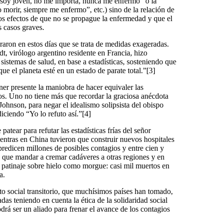
soy joven, no me importa, nunca me enfermo” o la
 morir, siempre me enfermo”, etc.) sino de la relación de
los efectos de que no se propague la enfermedad y que el
s casos graves.
raron en estos días que se trata de medidas exageradas.
t, virólogo argentino residente en Francia, hizo
sistemas de salud, en base a estadísticas, sosteniendo que
e el planeta esté en un estado de parate total.”[3]
ner presente la maniobra de hacer equivaler las
uros. Uno no tiene más que recordar la graciosa anécdota
 Johnson, para negar el idealismo solipsista del obispo
iciendo “Yo lo refuto así.”[4]
atear para refutar las estadísticas frías del señor
ntras en China tuvieron que construir nuevos hospitales
redicen millones de posibles contagios y entre cien y
 que mandar a cremar cadáveres a otras regiones y en
e patinaje sobre hielo como morgue: casi mil muertos en
a.
to social transitorio, que muchísimos países han tomado,
s teniendo en cuenta la ética de la solidaridad social
rá ser un aliado para frenar el avance de los contagios