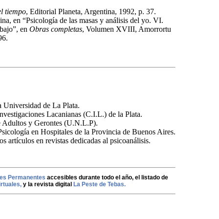
el tiempo
, Editorial Planeta, Argentina, 1992, p. 37.
na, en “Psicología de las masas y análisis del yo. VI.
abajo”, en
Obras completas
, Volumen XVIII, Amorrortu
96.
a Universidad de La Plata.
nvestigaciones Lacanianas (C.I.L.) de la Plata.
de Adultos y Gerontes (U.N.L.P).
sicología en Hospitales de la Provincia de Buenos Aires.
s artículos en revistas dedicadas al psicoanálisis.
les Permanentes
accesibles durante todo el año, el listado de
irtuales,
y la revista digital
La Peste de Tebas.