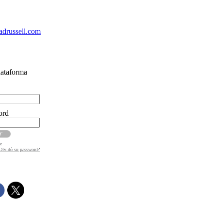
drussell.com
lataforma
ord
e
Olvidó su password?