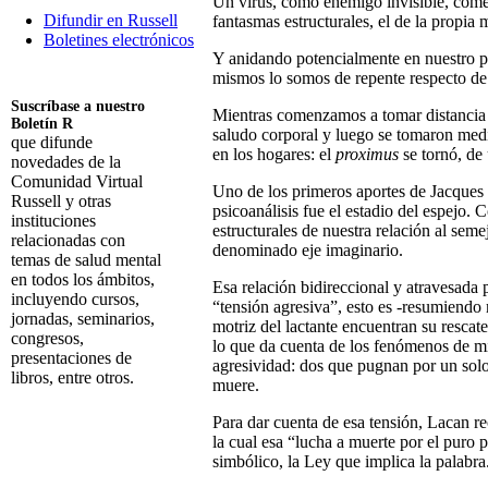
Un virus, como enemigo invisible, come
Difundir en Russell
fantasmas estructurales, el de la propia 
Boletines electrónicos
Y anidando potencialmente en nuestro pr
mismos lo somos de repente respecto de 
Suscríbase a nuestro
Mientras comenzamos a tomar distancia u
Boletín R
saludo corporal y luego se tomaron med
que difunde
en los hogares: el
proximus
se tornó, de 
novedades de la
Comunidad Virtual
Uno de los primeros aportes de Jacque
Russell y otras
psicoanálisis fue el estadio del espejo. 
instituciones
estructurales de nuestra relación al semej
relacionadas con
denominado eje imaginario.
temas de salud mental
en todos los ámbitos,
Esa relación bidireccional y atravesada 
incluyendo cursos,
“tensión agresiva”, esto es -resumiendo
jornadas, seminarios,
motriz del lactante encuentran su rescat
congresos,
lo que da cuenta de los fenómenos de mi
presentaciones de
agresividad: dos que pugnan por un solo
libros, entre otros.
muere.
Suscribirme
Para dar cuenta de esa tensión, Lacan r
la cual esa “lucha a muerte por el puro 
simbólico, la Ley que implica la palabra