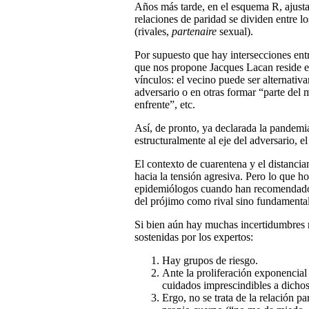
Años más tarde, en el esquema R, ajusta 
relaciones de paridad se dividen entre l
(rivales,
partenaire
sexual).
Por supuesto que hay intersecciones entr
que nos propone Jacques Lacan reside en 
vínculos: el vecino puede ser alternativ
adversario o en otras formar “parte del 
enfrente”, etc.
Así, de pronto, ya declarada la pandemi
estructuralmente al eje del adversario, 
El contexto de cuarentena y el distanci
hacia la tensión agresiva. Pero lo que 
epidemiólogos cuando han recomendado e
del prójimo como rival sino fundamen
Si bien aún hay muchas incertidumbres r
sostenidas por los expertos:
Hay grupos de riesgo.
Ante la proliferación exponencial
cuidados imprescindibles a dichos
Ergo, no se trata de la relación p