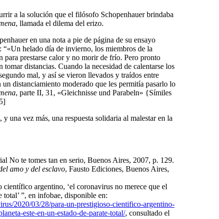
urrir a la solución que el filósofo Schopenhauer brindaba
omena
, llamada el dilema del erizo.
penhauer en una nota a pie de página de su ensayo
o: “«Un helado día de invierno, los miembros de la
 para prestarse calor y no morir de frío. Pero pronto
on tomar distancias. Cuando la necesidad de calentarse los
 segundo mal, y así se vieron llevados y traídos entre
 un distanciamiento moderado que les permitía pasarlo lo
omena
, parte II, 31, «Gleichnisse und Parabeln» {Símiles
5]
, y una vez más, una respuesta solidaria al malestar en la
rial No te tomes tan en serio, Buenos Aires, 2007, p. 129.
del amo y del esclavo
, Fausto Ediciones, Buenos Aires,
 científico argentino, ‘el coronavirus no merece que el
 total’ ”, en infobae, disponible en:
rus/2020/03/28/para-un-prestigioso-cientifico-argentino-
laneta-este-en-un-estado-de-parate-total/
, consultado el