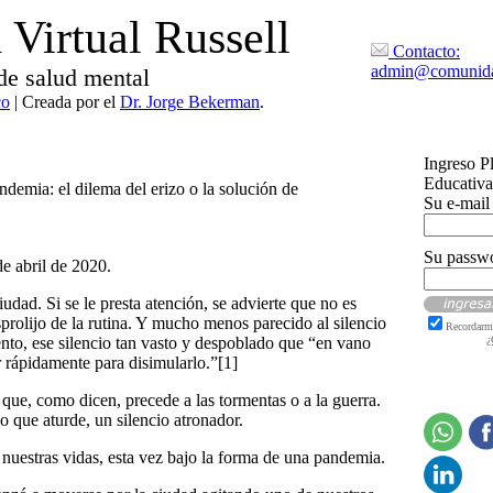
Virtual Russell
Contacto:
admin@comunida
de salud mental
co
| Creada por el
Dr. Jorge Bekerman
.
Ingreso P
Educativa
demia: el dilema del erizo o la solución de
Su e-mail
Su passw
e abril de 2020.
iudad. Si se le presta atención, se advierte que no es
sprolijo de la rutina. Y mucho menos parecido al silencio
Recordarm
ento, ese silencio tan vasto y despoblado que “en vano
¿
ar rápidamente para disimularlo.”[1]
que, como dicen, precede a las tormentas o a la guerra.
 que aturde, un silencio atronador.
nuestras vidas, esta vez bajo la forma de una pandemia.