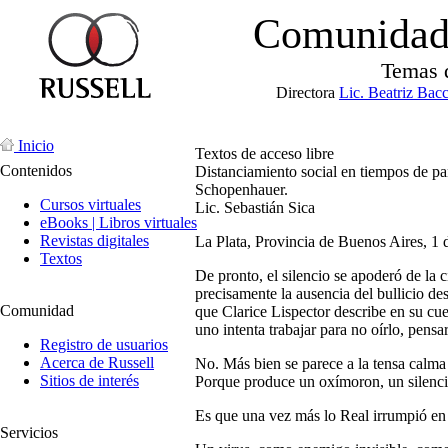
Comunidad 
Temas 
Directora
Lic. Beatriz Bac
Inicio
Textos de acceso libre
Contenidos
Distanciamiento social en tiempos de pan
Schopenhauer.
Cursos virtuales
Lic. Sebastián Sica
eBooks | Libros virtuales
Revistas digitales
La Plata, Provincia de Buenos Aires, 1 d
Textos
De pronto, el silencio se apoderó de la c
precisamente la ausencia del bullicio de
Comunidad
que Clarice Lispector describe en su cu
uno intenta trabajar para no oírlo, pens
Registro de usuarios
Acerca de Russell
No. Más bien se parece a la tensa calma 
Sitios de interés
Porque produce un oxímoron, un silencio
Es que una vez más lo Real irrumpió en 
Servicios