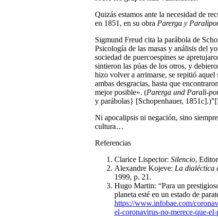
Quizás estamos ante la necesidad de rec
en 1851, en su obra
Parerga y Paralip
Sigmund Freud cita la parábola de Scho
Psicología de las masas y análisis del y
sociedad de puercoespines se apretujaron
sintieron las púas de los otros, y debier
hizo volver a arrimarse, se repitió aquel
ambas desgracias, hasta que encontraron
mejor posible». (
Parerga und Parali-p
y parábolas} [Schopenhauer, 1851c].)”[
Ni apocalipsis ni negación, sino siempre
cultura…
Referencias
Clarice Lispector:
Silencio
, Edito
Alexandre Kojeve:
La dialéctica 
1999, p. 21.
Hugo Martin: “Para un prestigioso
planeta esté en un estado de parate
https://www.infobae.com/coronavi
el-coronavirus-no-merece-que-el-p