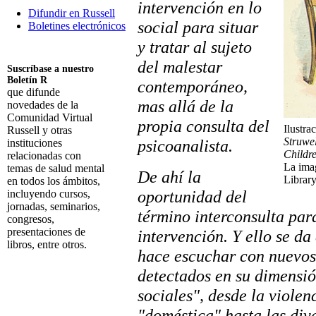
intervención en lo
Difundir en Russell
social para situar
Boletines electrónicos
y tratar al sujeto
del malestar
Suscríbase a nuestro
Boletín R
contemporáneo,
que difunde
mas allá de la
novedades de la
Comunidad Virtual
propia consulta del
Ilustra
Russell y otras
Struwe
psicoanalista.
instituciones
Childr
relacionadas con
La imag
temas de salud mental
De ahí la
Library
en todos los ámbitos,
oportunidad del
incluyendo cursos,
jornadas, seminarios,
término interconsulta par
congresos,
presentaciones de
intervención. Y ello se d
libros, entre otros.
hace escuchar con nuevos
Suscribirme
detectados en su dimensi
sociales", desde la viole
"doméstica" hasta las div