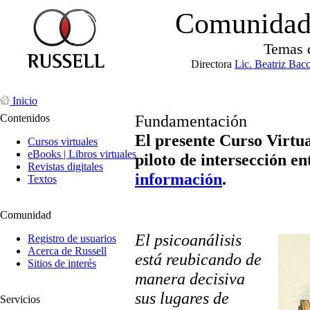
Comunidad 
Temas 
Directora
Lic. Beatriz Bac
Inicio
Fundamentación
Contenidos
El presente Curso Virtu
Cursos virtuales
eBooks | Libros virtuales
piloto de intersección ent
Revistas digitales
información
.
Textos
Comunidad
El psicoanálisis
Registro de usuarios
Acerca de Russell
está reubicando de
Sitios de interés
manera decisiva
sus lugares de
Servicios